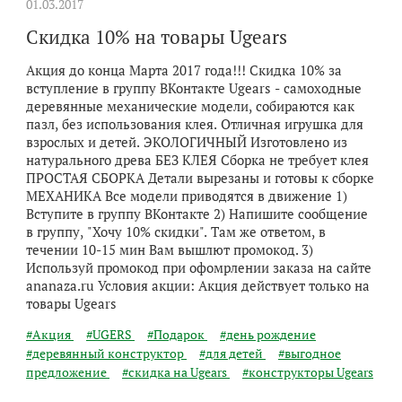
01.03.2017
Скидка 10% на товары Ugears
Акция до конца Марта 2017 года!!! Скидка 10% за
вступление в группу ВКонтакте Ugears - самоходные
деревянные механические модели, собираются как
пазл, без использования клея. Отличная игрушка для
взрослых и детей. ЭКОЛОГИЧНЫЙ Изготовлено из
натурального древа БЕЗ КЛЕЯ Сборка не требует клея
ПРОСТАЯ СБОРКА Детали вырезаны и готовы к сборке
МЕХАНИКА Все модели приводятся в движение 1)
Вступите в группу ВКонтакте 2) Напишите сообщение
в группу, "Хочу 10% скидки". Там же ответом, в
течении 10-15 мин Вам вышлют промокод. 3)
Используй промокод при офомрлении заказа на сайте
ananaza.ru Условия акции: Акция действует только на
товары Ugears
#Акция
#UGERS
#Подарок
#день рождение
#деревянный конструктор
#для детей
#выгодное
предложение
#скидка на Ugears
#конструкторы Ugears