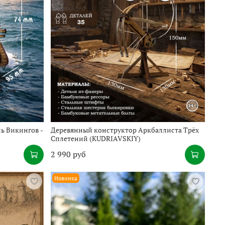
ь Викингов -
Деревянный конструктор Аркбаллиста Трёх
Сплетений (KUDRIAVSKIY)
2 990 руб
Новинка