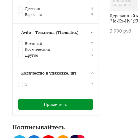
Детская
4
Взрослая
9
Деревянный к
"Чо-Ко-Ну" (
3 990 руб
Avito - Тематика (Thematics)
Военный
7
Космический
1
Другое
5
Количество в упаковке, шт
1
2
Применить
Подписывайтесь