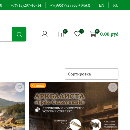
00
+7(915)297-46-14
+7(995)7927765 + MAX
EN
RU
0
0
0
0.00 руб
Новинка