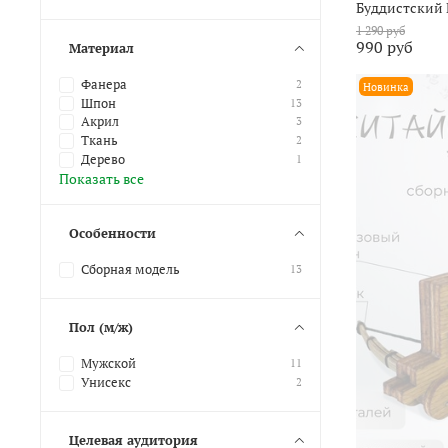
Буддистский
1 290 руб
990 руб
Материал
Фанера
2
Новинка
Шпон
13
Акрил
3
Ткань
2
Дерево
1
Показать все
Особенности
Сборная модель
13
Пол (м/ж)
Мужской
11
Унисекс
2
Целевая аудитория