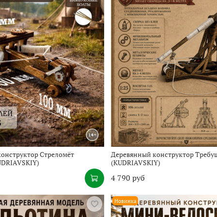
онструктор Стреломёт
Деревянный конструктор Требу
UDRIAVSKIY)
(KUDRIAVSKIY)
4 790 руб
Новинка