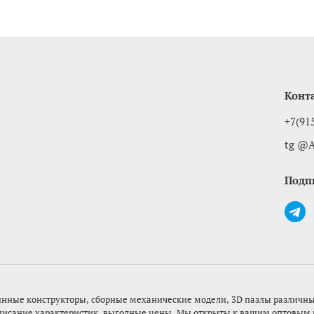
Конт
+7(91
tg @A
Подп
нные конструкторы, сборные механические модели, 3D пазлы различных 
писание характеристик, выгодные цены. Мы открыты к вашим оптовым и