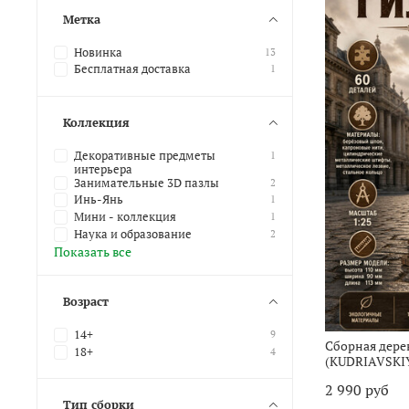
Метка
Новинка
13
Бесплатная доставка
1
Коллекция
Декоративные предметы
1
интерьера
Занимательные 3D пазлы
2
Инь-Янь
1
Мини - коллекция
1
Наука и образование
2
Показать все
Возраст
14+
9
Сборная дере
18+
4
(KUDRIAVSKI
2 990 руб
Тип сборки