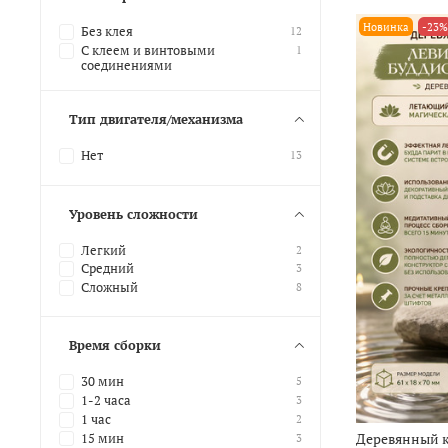
Новинка
-23%
Без клея
12
С клеем и винтовыми
1
соединениями
Тип двигателя/механизма
Нет
13
Уровень сложности
Легкий
2
Средний
3
Сложный
8
Время сборки
30 мин
5
1-2 часа
3
1 час
2
Деревянный 
15 мин
3