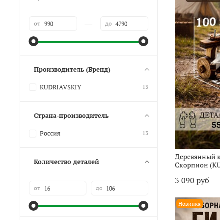
—
от
до
Производитель (Бренд)
KUDRIAVSKIY
13
Страна-производитель
Россия
13
Деревянный к
Количество деталей
Скорпион (K
3 090 руб
от
до
Новинка