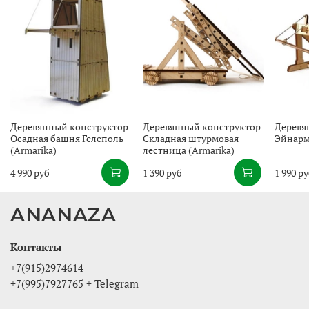
Деревянный конструктор
Деревянный конструктор
Деревя
Осадная башня Гелеполь
Складная штурмовая
Эйнарм
(Armarika)
лестница (Armarika)
4 990 руб
1 390 руб
1 990 р
ANANAZA
Контакты
+7(915)2974614
+7(995)7927765 + Telegram