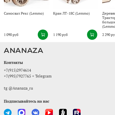
Самосвал Рекс (Lemmo)
Кран ЛТ-18С (Lemmo)
Деревя
Трактор
больш
(Lemmo
1 090 руб
1 190 руб
2 290 р
ANANAZA
Контакты
+7(915)2974614
+7(995)7927765 + Telegram
tg @Ananaza_ru
Подписывайтесь на нас