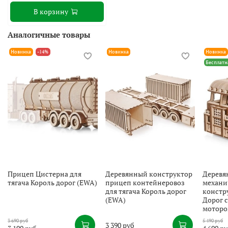
В корзину
Аналогичные товары
Новинка
-14%
Новинка
Новинка
Бесплатн
Прицеп Цистерна для
Деревянный конструктор
Деревя
тягача Король дорог (EWA)
прицеп контейнеровоз
механи
для тягача Король дорог
констр
(EWA)
Дорог 
моторо
3 690 руб
5 490 руб
3 390 руб