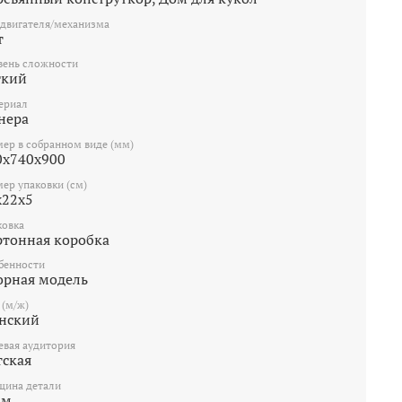
 двигателя/механизма
т
вень сложности
гкий
ериал
нера
мер в собранном виде (мм)
0х740х900
мер упаковки (см)
x22x5
ковка
ртонная коробка
бенности
орная модель
 (м/ж)
нский
евая аудитория
тская
щина детали
мм