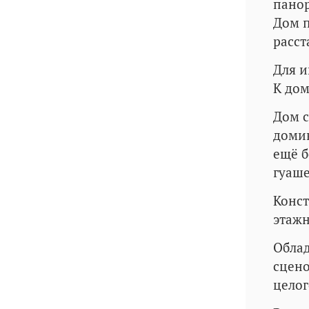
панор
Дом п
расст
Для и
К дом
Дом с
домик
ещё б
гуаше
Конст
этажн
Облад
сцено
целог