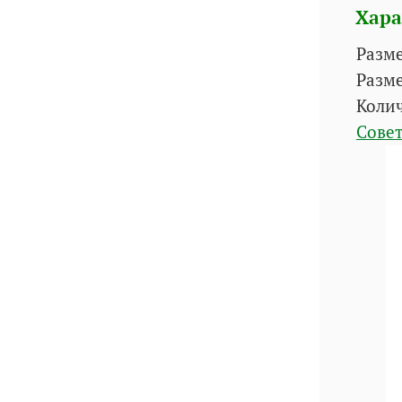
Хара
Разм
Разм
Колич
Совет