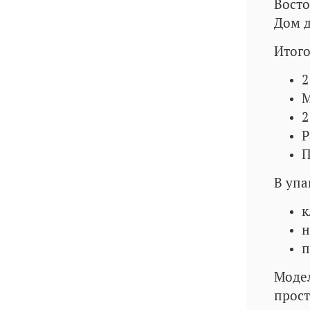
Восто
Дом д
Итог
2
М
2
Р
П
В упа
к
н
п
Модел
прост