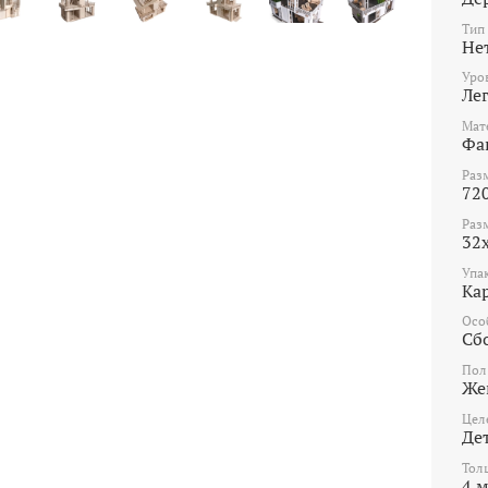
Тип
Не
Уро
Ле
Мат
Фа
Раз
72
Раз
32
Упа
Ка
Осо
Сб
Пол
Же
Цел
Де
Тол
4 