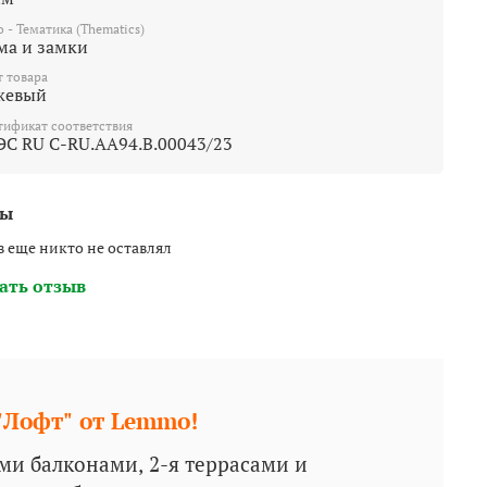
o - Тематика (Thematics)
ма и замки
т товара
жевый
тификат соответствия
ЭС RU С-RU.AA94.B.00043/23
вы
 еще никто не оставлял
ать отзыв
"Лофт" от Lemmo!
ми балконами, 2-я террасами и