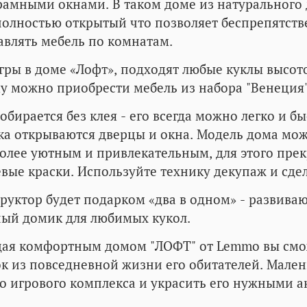
амными окнами. В таком доме из натурального д
олностью открытый что позволяет беспрепятств
авлять мебель по комнатам.
гры в доме «Лофт», подходят любые куклы высото
у можно приобрести мебель из набора "Венеция
обирается без клея - его всегда можно легко и б
а открываются дверцы и окна. Модель дома можн
олее уютным и привлекательным, для этого пре
вые краски. Используйте технику декупаж и сде
руктор будет подарком «два в одном» - развива
ый домик для любимых кукол.
ая комфортным домом "ЛОФТ" от Lemmo вы смож
к из повседневной жизни его обитателей. Мален
о игрового комплекса и украсить его нужными а