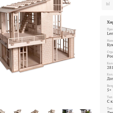
Ха
Про
Le
Наз
Ку
Стр
Ро
Кол
28
Кол
До
Воз
5+
Тип
С 
Тип