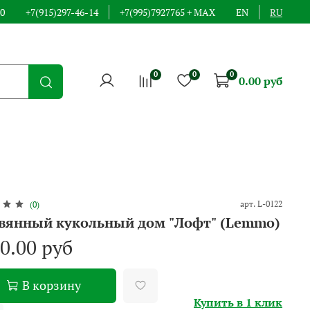
00
+7(915)297-46-14
+7(995)7927765 + MAX
EN
RU
0
0
0
0.00 руб
арт.
L-0122
(0)
вянный кукольный дом "Лофт" (Lemmo)
90.00 руб
В корзину
Купить в 1 клик