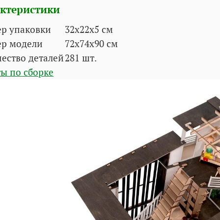
ктеристики
ер упаковки
32x22x5 см
ер модели
72х74х90 см
ество деталей
281 шт.
ы по сборке