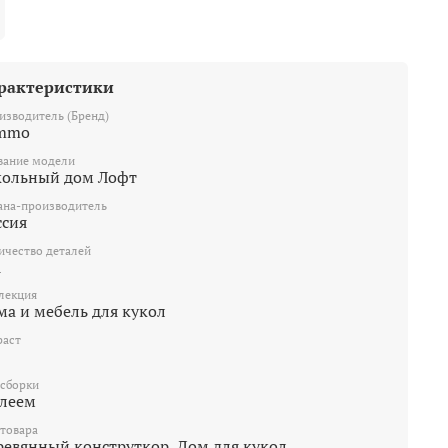
рактеристики
изводитель (Бренд)
mmo
вание модели
кольный дом Лофт
ана-производитель
ссия
ичество деталей
1
лекция
ма и мебель для кукол
раст
 сборки
клеем
 товара
Деревянный конструткор, Дом для кукол