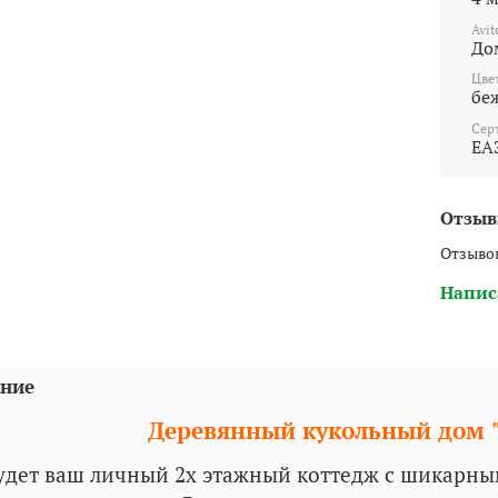
Avit
До
Цве
бе
Сер
ЕА
Отзы
Отзывов
Напис
ние
Деревянный кукольный дом 
удет ваш личный 2х этажный коттедж с шикарны