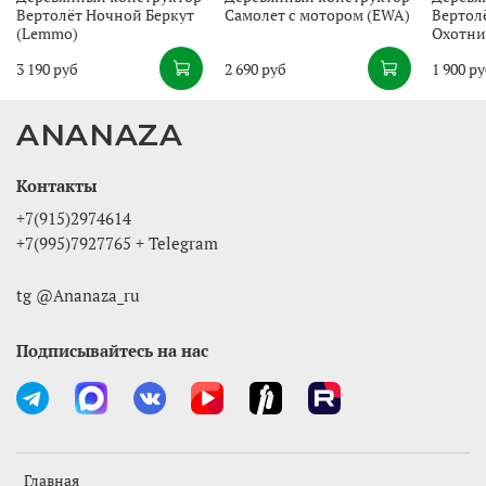
Вертолёт Ночной Беркут
Самолет с мотором (EWA)
Вертол
(Lemmo)
Охотни
3 190 руб
2 690 руб
1 900 р
ANANAZA
Контакты
+7(915)2974614
+7(995)7927765 + Telegram
tg @Ananaza_ru
Подписывайтесь на нас
Главная