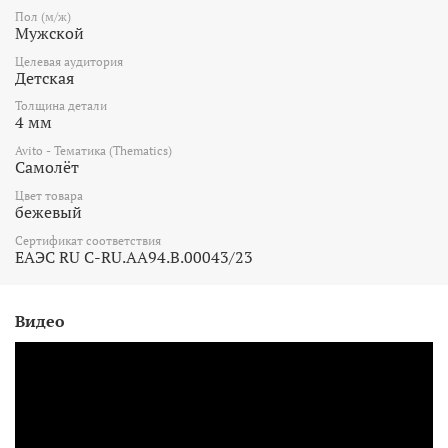
Пол (м/ж)
Мужской
Целевая аудитория
Детская
Толщина детали
4 мм
Avito - Тематика (Thematics)
Самолёт
Цвет товара
бежевый
Сертификат соответствия
ЕАЭС RU С-RU.AA94.B.00043/23
Видео