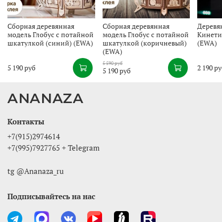
Сборная деревянная
Сборная деревянная
Деревя
модель Глобус с потайной
модель Глобус с потайной
Кинети
шкатулкой (синий) (EWA)
шкатулкой (коричневый)
(EWA)
(EWA)
5 590 руб
5 190 руб
2 190 р
5 190 руб
ANANAZA
Контакты
+7(915)2974614
+7(995)7927765 + Telegram
tg @Ananaza_ru
Подписывайтесь на нас