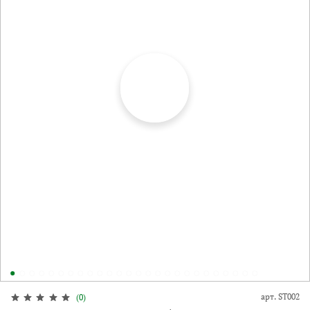
арт.
ST002
(0)