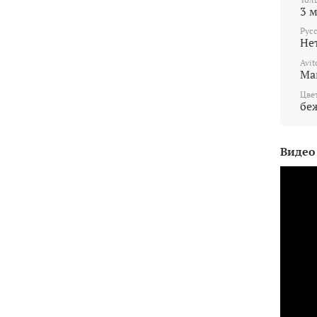
3 
Рус
Не
Avit
Ма
Цве
бе
Видео