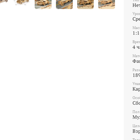
Не
Уро
Ср
Мас
1:1
Вре
4 ч
Мат
Фа
Раз
18
Упа
Ка
Осо
Сб
Пол
Му
Цел
Вз
Тол