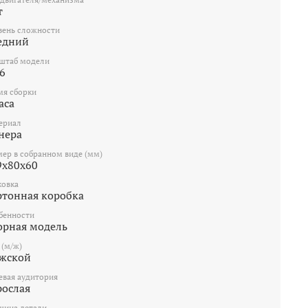
т
вень сложности
едний
штаб модели
6
мя сборки
аса
ериал
нера
мер в собранном виде (мм)
9х80х60
ковка
ртонная коробка
бенности
орная модель
 (м/ж)
жской
евая аудитория
рослая
щина детали