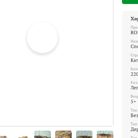
Ха
Про
RO
Наз
Сп
Стр
Ки
Кол
22
Кол
Ле
Воз
5+
Тип
Без
Тип
Де
Тип