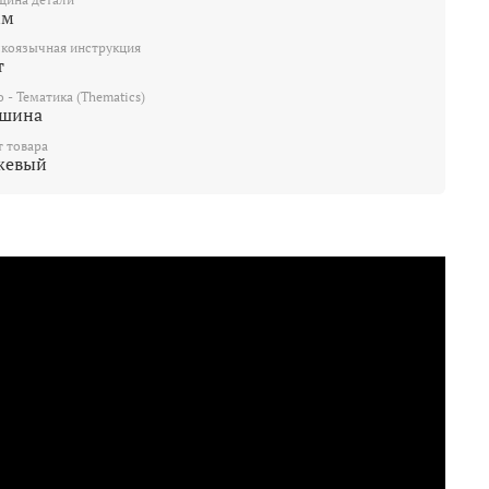
мм
скоязычная инструкция
т
o - Тематика (Thematics)
шина
т товара
жевый