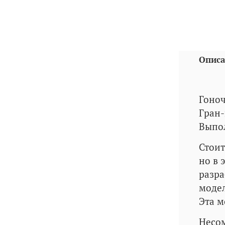
Описа
Гоноч
Гран-
Выпол
Стоит
но в 
разра
модел
Эта м
Несом