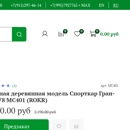
00
+7(915)297-46-14
+7(995)7927765 + MAX
EN
RU
0
0
0
0.00 руб
арт.
MC401
(1)
ная деревянная модель Спорткар Гран-
V8 MC401 (ROKR)
90.00 руб
2 190.00 руб
Предзаказ