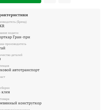
рактеристики
изводитель (Бренд)
KR
вание модели
орткар Гран-при
ана-производитель
тай
ичество деталей
0
лекция
гковой автотранспорт
раст
 сборки
 клея
 товара
ревянный конструткор
 двигателя/механизма