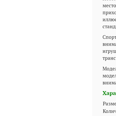
место
прихо
иллюс
станд
Спорт
внима
игруш
транс
Модел
модел
внима
Хара
Разм
Колич