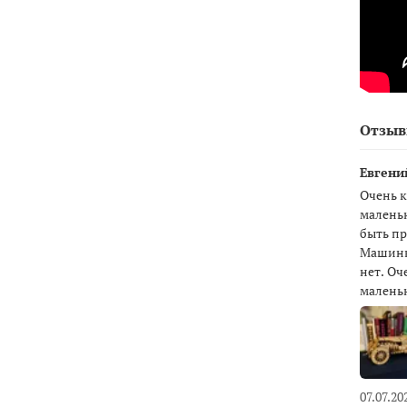
Отзы
Евгений
Очень 
маленьк
быть пр
Машинка
нет. Оч
маленьк
07.07.20