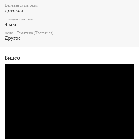
Целевая аудитория
Детская
Толщина детали
4 мм
Avito - Тематика (Thematics)
Другое
Видео