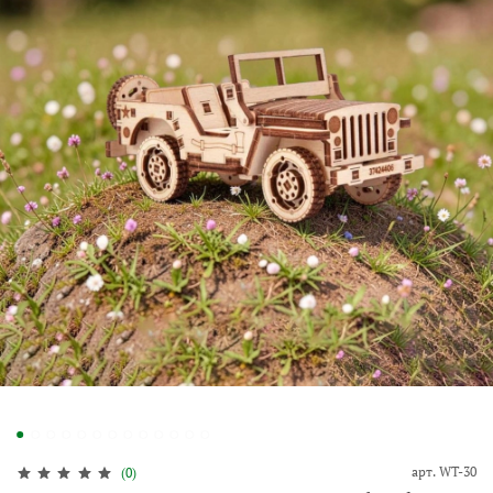
арт.
WT-30
(0)