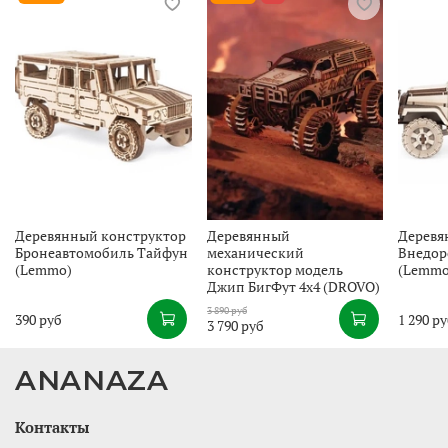
Деревянный конструктор
Деревянный
Деревя
Бронеавтомобиль Тайфун
механический
Внедор
(Lemmo)
конструктор модель
(Lemmo
Джип БигФут 4x4 (DROVO)
3 890 руб
390 руб
1 290 р
3 790 руб
ANANAZA
Контакты