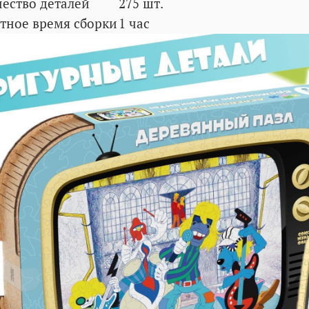
ество деталей
275
шт.
тное время сборки
1 час