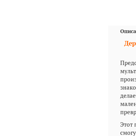
Описа
Дер
Предс
мульт
произ
знако
делае
мален
превр
Этот 
смогу