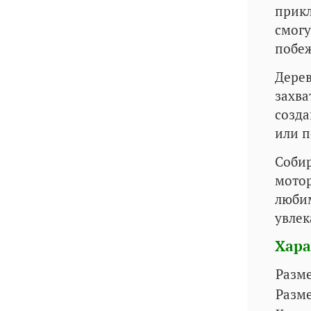
прикл
смогу
побеж
Дерев
захва
созда
или п
Собир
мотор
любим
увлек
Хара
Разм
Разм