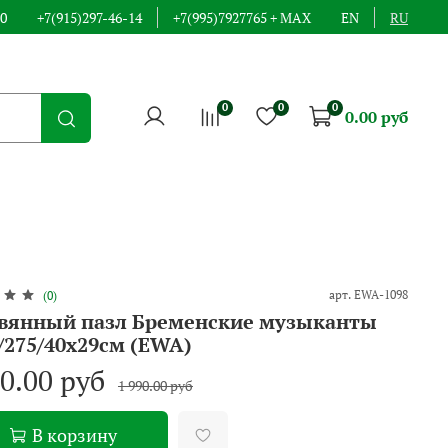
00
+7(915)297-46-14
+7(995)7927765 + MAX
EN
RU
0
0
0
0.00 руб
арт.
EWA-1098
(0)
вянный пазл Бременские музыканты
275/40x29см (EWA)
90.00 руб
1 990.00 руб
В корзину