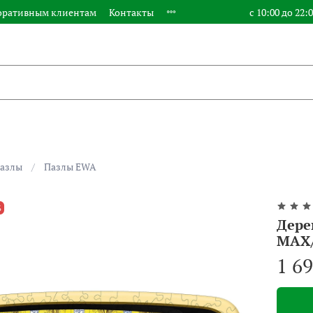
оративным клиентам
Контакты
с 10:00 до 22:
азлы
Пазлы EWA
%
Дере
MAX/
1 6