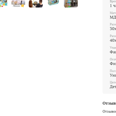
Вре
1 ч
Мат
М
Раз
30
Раз
40
Упа
Фа
Осо
Фи
Пол
Ун
Цел
Де
Отзы
Отзывов