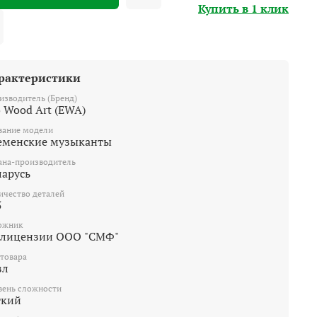
Купить в 1 клик
рактеристики
изводитель (Бренд)
o Wood Art (EWA)
вание модели
еменские музыканты
ана-производитель
ларусь
ичество деталей
5
ожник
 лицензии ООО "СМФ"
 товара
зл
вень сложности
гкий