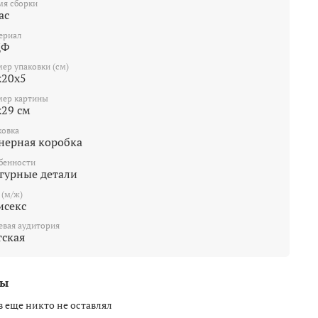
мя сборки
ас
ериал
ДФ
мер упаковки (см)
х20х5
мер картины
x29 см
ковка
нерная коробка
бенности
гурные детали
 (м/ж)
исекс
евая аудитория
тская
вы
 еще никто не оставлял