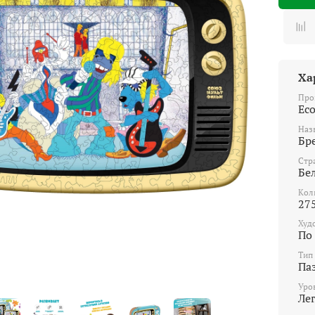
Ха
Про
Ec
Наз
Бр
Стр
Бе
Кол
27
Худ
По
Тип
Па
Уро
Ле