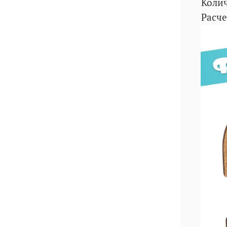
Колич
Расче