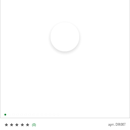
арт.
DR007
(0)