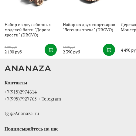
Набор из двух сборных
Набор из двух спорткаров
Деревя
моделей багги "Дорога
"Легенды трека" (DROVO)
Монстр
ярости" (DROVO)
2 490 руб
2 710 руб
4 490 р
2 190 руб
2 390 руб
ANANAZA
Контакты
+7(915)2974614
+7(995)7927765 + Telegram
tg @Ananaza_ru
Подписывайтесь на нас