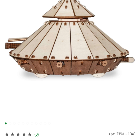
арт.
EWA - 1040
(0)