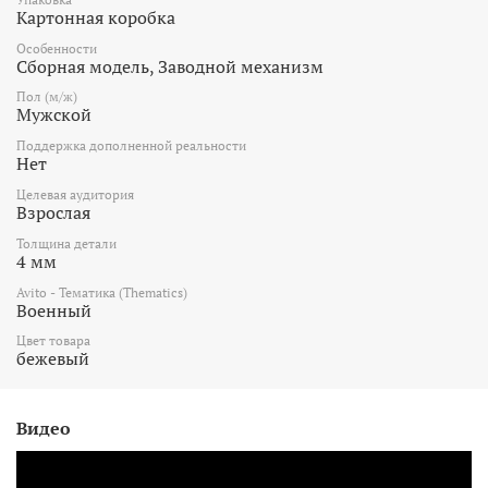
Картонная коробка
Особенности
Сборная модель, Заводной механизм
Пол (м/ж)
Мужской
Поддержка дополненной реальности
Нет
Целевая аудитория
Взрослая
Толщина детали
4 мм
Avito - Тематика (Thematics)
Военный
Цвет товара
бежевый
Видео