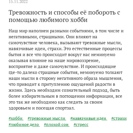
15.11.2022
Тревожность и способы её побороть с
помощью любимого хобби
Наш мир наполнен разными событиями, в том числе и
негативными, страшными. Они влияют на
самочувствие человека, вызывают тревожные мысли,
навязчивые идеи, страхи. Это естественные процессы
бытия и все что происходит вокруг нас неминуемо
оказывая влияние на наше мировоззрение,
восприятие и даже самочувствие. И происходящие
где-то далеко страшные события, неминуемо толкают
наши мысли в сторону негативного образа мышления,
что приводит к притуплению ощущений радости в
жизни. Здесь необходим сознательный подход, быть
более избирательным в поглощении информации, все
это так же необходимо как следить за своим
здоровьем и посещая спортзал.
#хобби
#тревожные мысли
#навязчивые идеи
#страхи
#любимое дело
#плохой сон
#стресс