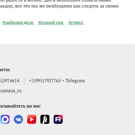
ации, все это так же необходимо как следить за своим
#любимое дело
#плохой сон
#стресс
акты
5)2974614
+7(995)7927765 + Telegram
nanaza_ru
исывайтесь на нас