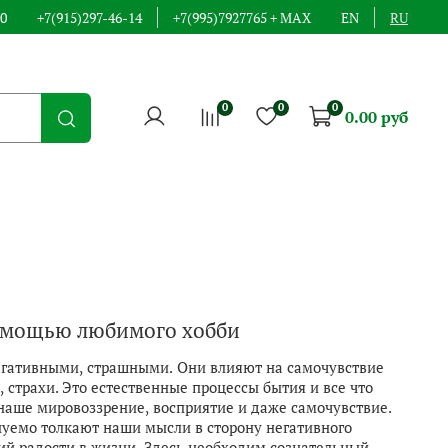
00
+7(915)297-46-14
+7(995)7927765 + MAX
EN
RU
0
0
0
0.00 руб
помощью любимого хобби
егативными, страшными. Они влияют на самочувствие
страхи. Это естественные процессы бытия и все что
наше мировоззрение, восприятие и даже самочувствие.
нуемо толкают наши мысли в сторону негативного
й радости в жизни. Здесь необходим сознательный