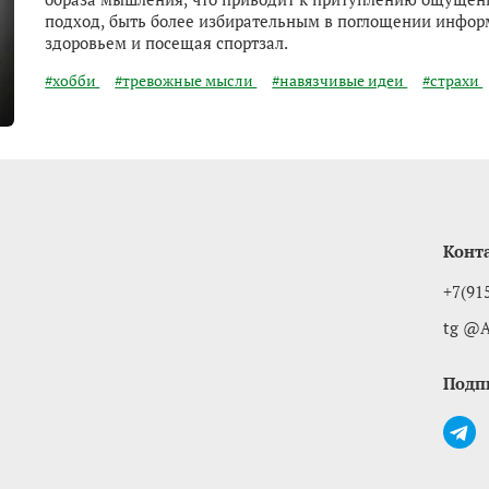
подход, быть более избирательным в поглощении информ
здоровьем и посещая спортзал.
#хобби
#тревожные мысли
#навязчивые идеи
#страхи
Конт
+7(91
tg @A
Подп