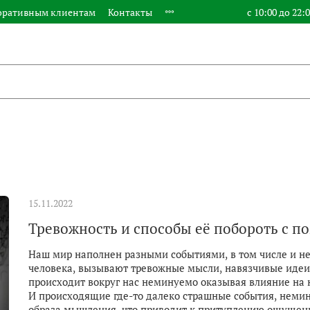
оративным клиентам
Контакты
с 10:00 до 22:
15.11.2022
Тревожность и способы её побороть с 
Наш мир наполнен разными событиями, в том числе и н
человека, вызывают тревожные мысли, навязчивые идеи, 
происходит вокруг нас неминуемо оказывая влияние на 
И происходящие где-то далеко страшные события, неми
образа мышления, что приводит к притуплению ощущени