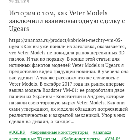
29.03.2019
История о том, как Veter Models
заключили взаимовыгодную сделку с
Ugears
https://ananaza.ru/product/kabriolet-mechty-vm-05-
ugearsКак вы уже поняли из заголовка, оказывается,
что Veter Models не покидала рынок деревянных 3D
пазлов. И так по порядку. В конце этой статьи для
истинных фанатов моделей Veter Models и Ugears я
предоставлю видео грядущей новинки. Я уверена она
вас удивит! А так же расскажу что же случилось с
Veter Models. В октябре 2017 года на рынок впервые
вышла модель Roadster VM-01: ее разработали двое
парней из Украины - Константин и Андрей, которые
назвали свою торговую марку Veter Models. Как они
сами утверждают, их модели обладают потрясающей
реалистичностью и закрытой механикой. Упор в них
сделан на дизайн, а каждая...
#UGERS
#деревянные конструкторы
#ananaza
#деревянные 3D пазлы
#Кабриолет мечты
#VM-05