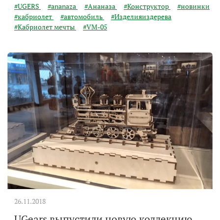
#UGERS
#ananaza
#Ананаза
#Конструктор
#новинки
#кабриолет
#автомобиль
#Изделияиздерева
#Кабриолет мечты
#VM-05
26.11.2018
UGears выпустили новую коллекцию