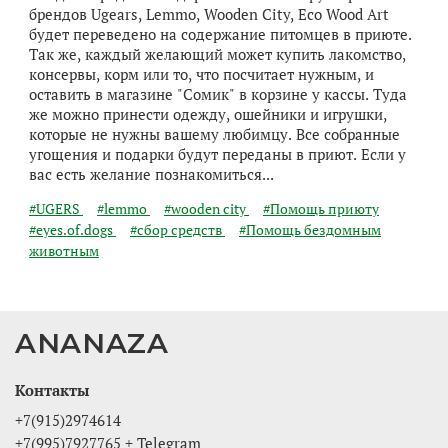
брендов Ugears, Lemmo, Wooden City, Eco Wood Art
будет переведено на содержание питомцев в приюте.
Так же, каждый желающий может купить лакомство,
консервы, корм или то, что посчитает нужным, и
оставить в магазине "Сомик" в корзине у кассы. Туда
же можно принести одежду, ошейники и игрушки,
которые не нужны вашему любимцу. Все собранные
угощения и подарки будут переданы в приют. Если у
вас есть желание познакомиться...
#UGERS
#lemmo
#wooden city
#Помощь приюту
#eyes.of.dogs
#сбор средств
#Помощь бездомным
животным
ANANAZA
Контакты
+7(915)2974614
+7(995)7927765 + Telegram