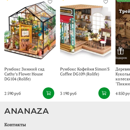
Румбокс Зимний сад
Румбокс Кофейня Simon'S
Деревя
Cathy’s Flower House
Coffee DG109 (Rolife)
Куколь
DG104 (Rolife)
колеса
"Пикни
2 590 руб
3 190 руб
4 850 р
ANANAZA
Контакты